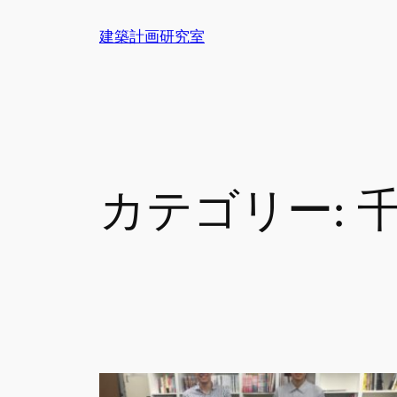
内
建築計画研究室
容
を
ス
キ
ッ
プ
カテゴリー: