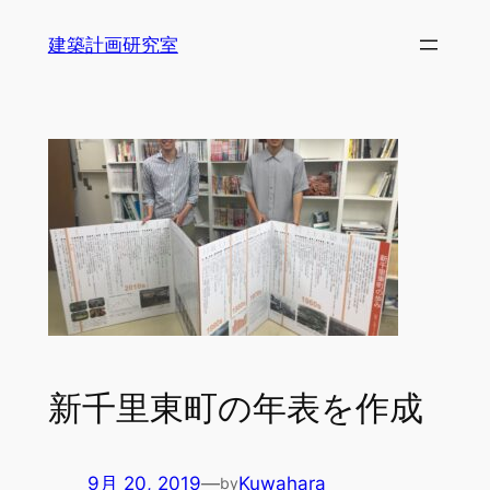
内
建築計画研究室
容
を
ス
キ
ッ
プ
新千里東町の年表を作成
9月 20, 2019
—
Kuwahara
by