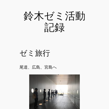
鈴木ゼミ活動
記録
ゼミ旅行
尾道、広島、宮島へ